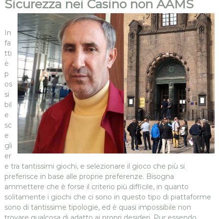
Sicurezza nei Casino non AAMS
In
fa
tti
è
p
os
si
bil
e
sc
e
gli
er
e tra tantissimi giochi, e selezionare il gioco che più si
preferisce in base alle proprie preferenze. Bisogna
ammettere che è forse il criterio più difficile, in quanto
solitamente i giochi che ci sono in questo tipo di piattaforme
sono di tantissime tipologie, ed è quasi impossibile non
trovare qualcosa di adatto ai propri desideri. Pur essendo