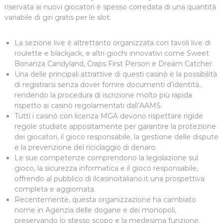
riservata ai nuovi giocatori è spesso corredata di una quantità
variabile di giri gratis per le slot.
La sezione live è altrettanto organizzata con tavoli live di
roulette e blackjack, e altri giochi innovativi come Sweet
Bonanza Candyland, Craps First Person e Dream Catcher.
Una delle principali attrattive di questi casinò è la possibilità
di registrarsi senza dover fornire documenti d’identità,
rendendo la procedura di iscrizione molto più rapida
rispetto ai casinò regolamentati dall’AAMS.
Tutti i casinò con licenza MGA devono rispettare rigide
regole studiate appositamente per garantire la protezione
dei giocatori, il gioco responsabile, la gestione delle dispute
e la prevenzione del riciclaggio di denaro.
Le sue competenze comprendono la legislazione sul
gioco, la sicurezza informatica e il gioco responsabile,
offrendo al pubblico di ilcasinoitaliano.it una prospettiva
completa e aggiornata.
Recentemente, questa organizzazione ha cambiato
nome in Agenzia delle dogane e dei monopoli,
preservando lo stesso scopo e la medesima funzione.