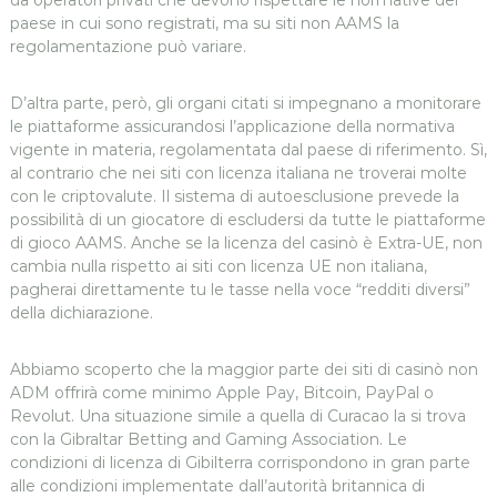
paese in cui sono registrati, ma su siti non AAMS la
regolamentazione può variare.
D’altra parte, però, gli organi citati si impegnano a monitorare
le piattaforme assicurandosi l’applicazione della normativa
vigente in materia, regolamentata dal paese di riferimento. Sì,
al contrario che nei siti con licenza italiana ne troverai molte
con le criptovalute. Il sistema di autoesclusione prevede la
possibilità di un giocatore di escludersi da tutte le piattaforme
di gioco AAMS. Anche se la licenza del casinò è Extra-UE, non
cambia nulla rispetto ai siti con licenza UE non italiana,
pagherai direttamente tu le tasse nella voce “redditi diversi”
della dichiarazione.
Abbiamo scoperto che la maggior parte dei siti di casinò non
ADM offrirà come minimo Apple Pay, Bitcoin, PayPal o
Revolut. Una situazione simile a quella di Curacao la si trova
con la Gibraltar Betting and Gaming Association. Le
condizioni di licenza di Gibilterra corrispondono in gran parte
alle condizioni implementate dall’autorità britannica di